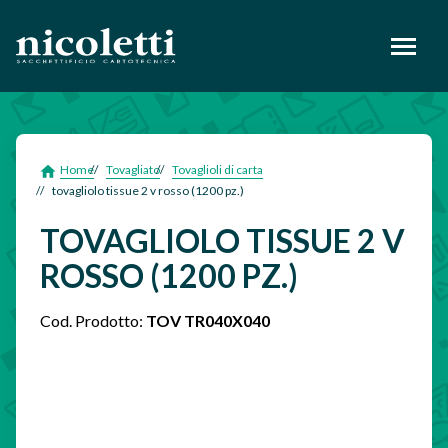
footer
Home
Tovagliato
Tovaglioli di carta
tovagliolo tissue 2 v rosso (1200 pz.)
TOVAGLIOLO TISSUE 2 V
ROSSO (1200 PZ.)
Cod. Prodotto:
TOV TR040X040