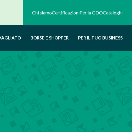
Chi siamo
Certificazioni
Per la GDO
Cataloghi
VAGLIATO
BORSE E SHOPPER
PER IL TUO BUSINESS