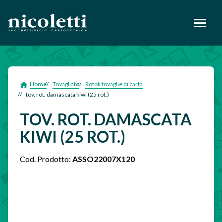
footer
Home
Tovagliato
Rotoli tovaglie di carta
tov. rot. damascata kiwi (25 rot.)
TOV. ROT. DAMASCATA
KIWI (25 ROT.)
Cod. Prodotto:
ASSO22007X120