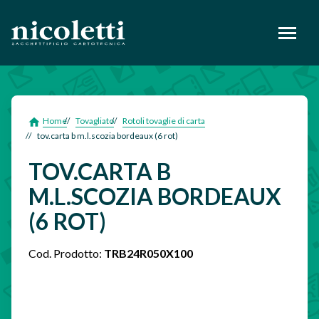
footer
Home
Tovagliato
Rotoli tovaglie di carta
tov.carta b m.l.scozia bordeaux (6 rot)
TOV.CARTA B
M.L.SCOZIA BORDEAUX
(6 ROT)
Cod. Prodotto:
TRB24R050X100