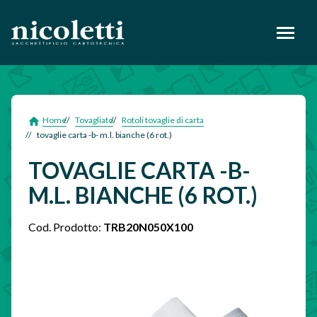
footer
Home
Tovagliato
Rotoli tovaglie di carta
tovaglie carta -b- m.l. bianche (6 rot.)
TOVAGLIE CARTA -B-
M.L. BIANCHE (6 ROT.)
Cod. Prodotto:
TRB20N050X100