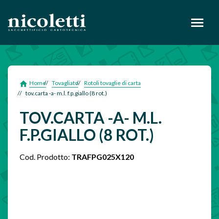
footer
Home
Tovagliato
Rotoli tovaglie di carta
tov.carta -a- m.l. f.p.giallo (8 rot.)
TOV.CARTA -A- M.L.
F.P.GIALLO (8 ROT.)
Cod. Prodotto:
TRAFPG025X120