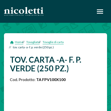
footer
Home
Tovagliato
Tovaglie di carta
tov. carta -a- f. p. verde (250 pz.)
TOV. CARTA -A- F. P.
VERDE (250 PZ.)
Cod. Prodotto:
TA FPV100X100