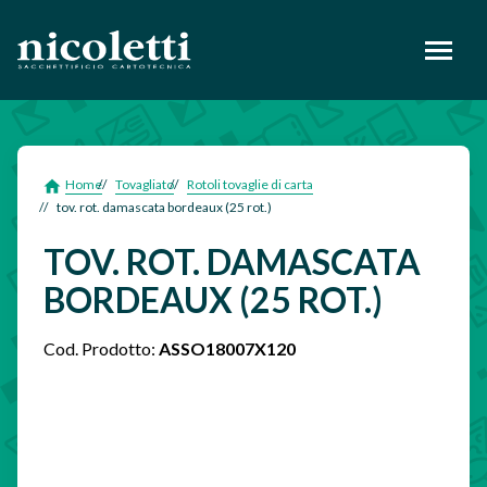
footer
Home
Tovagliato
Rotoli tovaglie di carta
tov. rot. damascata bordeaux (25 rot.)
TOV. ROT. DAMASCATA
BORDEAUX (25 ROT.)
Cod. Prodotto:
ASSO18007X120