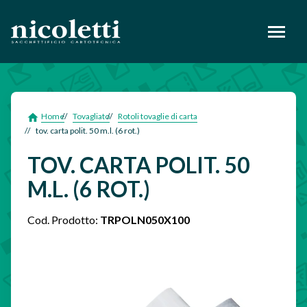
footer
Home
Tovagliato
Rotoli tovaglie di carta
tov. carta polit. 50 m.l. (6 rot.)
TOV. CARTA POLIT. 50
M.L. (6 ROT.)
Cod. Prodotto:
TRPOLN050X100