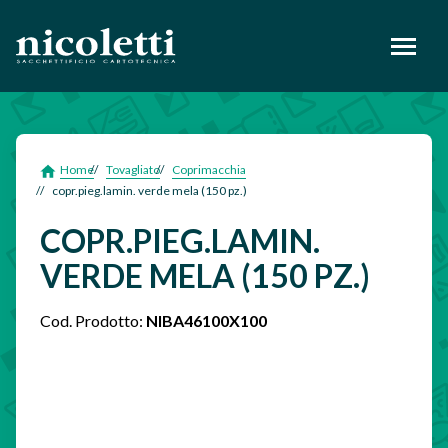
footer
Home
Tovagliato
Coprimacchia
copr.pieg.lamin. verde mela (150 pz.)
COPR.PIEG.LAMIN.
VERDE MELA (150 PZ.)
Cod. Prodotto:
NIBA46100X100