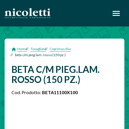
footer
Home
Tovagliato
Coprimacchia
beta c/m pieg.lam. rosso (150 pz.)
BETA C/M PIEG.LAM.
ROSSO (150 PZ.)
Cod. Prodotto:
BETA11100X100