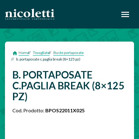
footer
Home
Tovagliato
Buste portaposate
b. portaposate c.paglia break (8×125 pz)
B. PORTAPOSATE
C.PAGLIA BREAK (8×125
PZ)
Cod. Prodotto:
BPOS22011X025