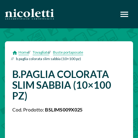
footer
Home
Tovagliato
Buste portaposate
b.paglia colorata slim sabbia (10×100 pz)
B.PAGLIA COLORATA
SLIM SABBIA (10×100
PZ)
Cod. Prodotto:
BSLIMS009X025