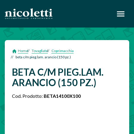
footer
Home
Tovagliato
Coprimacchia
beta c/m pieg.lam. arancio (150 pz.)
BETA C/M PIEG.LAM.
ARANCIO (150 PZ.)
Cod. Prodotto:
BETA14100X100