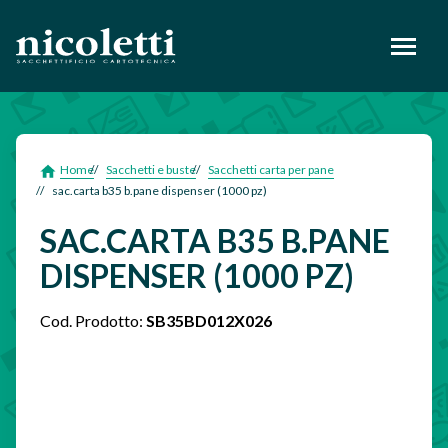
footer
Home
Sacchetti e buste
Sacchetti carta per pane
sac.carta b35 b.pane dispenser (1000 pz)
SAC.CARTA B35 B.PANE
DISPENSER (1000 PZ)
Cod. Prodotto:
SB35BD012X026