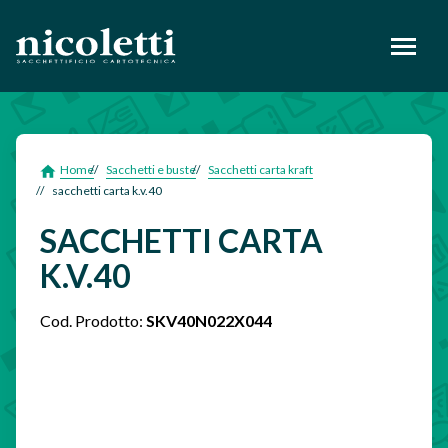
footer
Home
Sacchetti e buste
Sacchetti carta kraft
sacchetti carta k.v.40
SACCHETTI CARTA
K.V.40
Cod. Prodotto:
SKV40N022X044