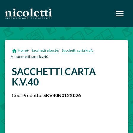
footer
Home
Sacchetti e buste
Sacchetti carta kraft
sacchetti carta k.v.40
SACCHETTI CARTA
K.V.40
Cod. Prodotto:
SKV40N012X026