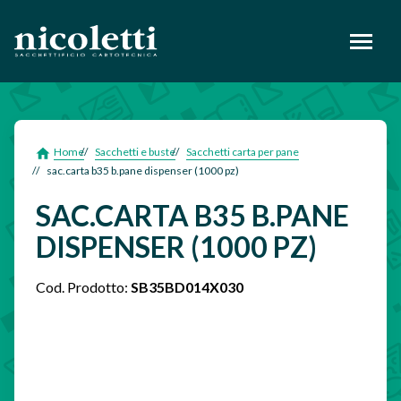
footer
Home
Sacchetti e buste
Sacchetti carta per pane
sac.carta b35 b.pane dispenser (1000 pz)
SAC.CARTA B35 B.PANE
DISPENSER (1000 PZ)
Cod. Prodotto:
SB35BD014X030