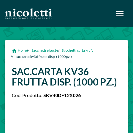
footer
Home
Sacchetti e buste
Sacchetti carta kraft
sac.carta kv36 frutta disp. (1000 pz.)
SAC.CARTA KV36
FRUTTA DISP. (1000 PZ.)
Cod. Prodotto:
SKV40DF12X026