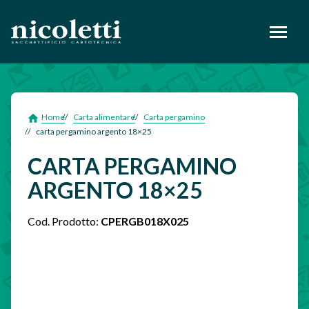
footer
Home
Carta alimentare
Carta pergamino
carta pergamino argento 18×25
CARTA PERGAMINO
ARGENTO 18×25
Cod. Prodotto:
CPERGB018X025