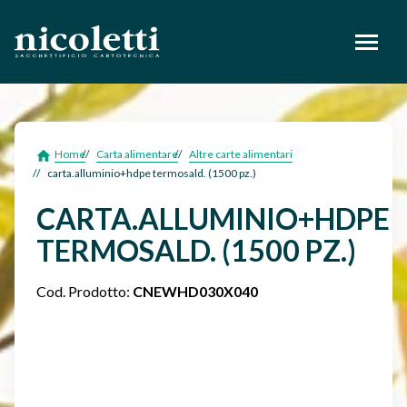
footer
Home
Carta alimentare
Altre carte alimentari
carta.alluminio+hdpe termosald. (1500 pz.)
CARTA.ALLUMINIO+HDPE
TERMOSALD. (1500 PZ.)
Cod. Prodotto:
CNEWHD030X040