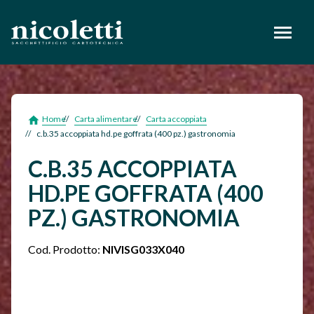
footer
Home
Carta alimentare
Carta accoppiata
c.b.35 accoppiata hd.pe goffrata (400 pz.) gastronomia
C.B.35 ACCOPPIATA
HD.PE GOFFRATA (400
PZ.) GASTRONOMIA
Cod. Prodotto:
NIVISG033X040