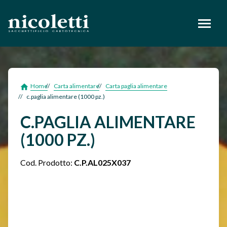
footer
Home
Carta alimentare
Carta paglia alimentare
c.paglia alimentare (1000 pz.)
C.PAGLIA ALIMENTARE
(1000 PZ.)
Cod. Prodotto:
C.P.AL025X037