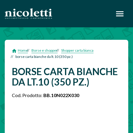
footer
Home
Borse e shopper
Shopper carta bianca
borse carta bianche da lt.10 (350 pz.)
BORSE CARTA BIANCHE
DA LT.10 (350 PZ.)
Cod. Prodotto:
BB.10N022X030