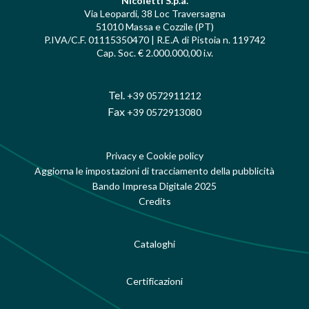
Nicoletti S.p.a.
Via Leopardi, 38 Loc Traversagna
51010 Massa e Cozzile (PT)
P.IVA/C.F. 01115350470 | R.E.A di Pistoia n. 119742
Cap. Soc. € 2.000.000,00 i.v.
Tel.
+39 0572911212
Fax
+39 0572913080
Privacy e Cookie policy
Aggiorna le impostazioni di tracciamento della pubblicità
Bando Impresa Digitale 2025
Credits
Cataloghi
Certificazioni