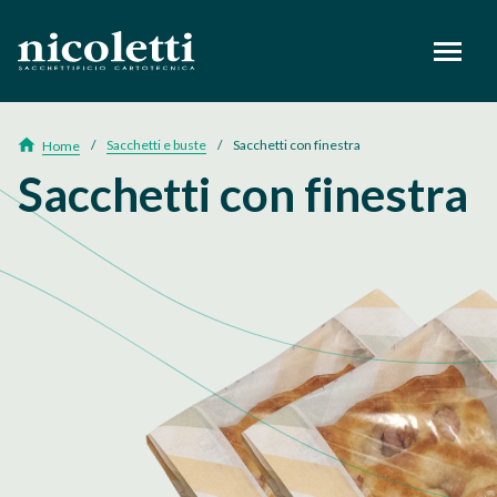
footer
Sacchetti e buste
Sacchetti con finestra
Home
Sacchetti con finestra